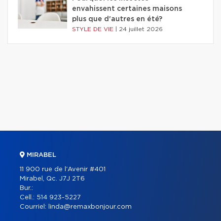
envahissent certaines maisons
plus que d'autres en été?
STYLE DE VIE
|
24 juillet 2026
MIRABEL
11 900 rue de l'Avenir #401
Mirabel, Qc. J7J 2T6
Bur.:
Cell.:
514 923-5227
Courriel:
linda@remaxbonjour.com